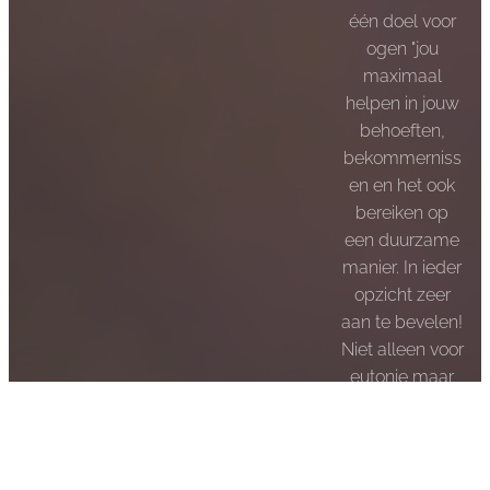
één doel voor
ogen "jou
maximaal
helpen in jouw
behoeften,
bekommerniss
en en het ook
bereiken op
een duurzame
manier. In ieder
opzicht zeer
aan te bevelen!
Niet alleen voor
eutonie maar
alle
behandelingen
die ze
aanbiedt. ❤️