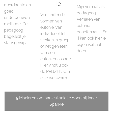
ie
doordachte en
Mijn verhaal als
goed
pedagoog.
Verschillende
onderbouwde
Verhalen van
vormen van
methode. De
eutonie
eutonie. Van
pedagoog
beoefenaars. En
individueel tot
begeleidt je
jij kan ook hier je
werken in groep
stapsgewijs.
eigen verhaal
of het genieten
doen.
van een
eutoniemassage.
Hier vindt u ook
de PRIJZEN van
elke werkvorm.
5 Manieren om aan eutonie te doen bij Inner
Sparkle