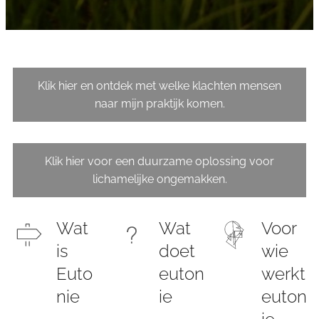
Klik hier en ontdek met welke klachten mensen
naar mijn praktijk komen.
Klik hier voor een duurzame oplossing voor
lichamelijke ongemakken.
Wat
Wat
Voor
is
doet
wie
Euto
euton
werkt
nie
ie
euton