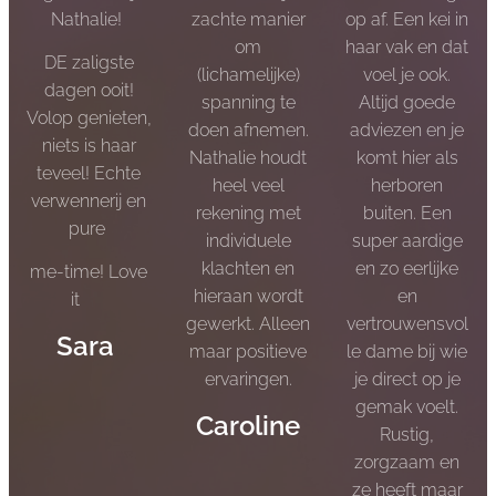
Nathalie!
zachte manier
op af. Een kei in
om
haar vak en dat
DE zaligste
(lichamelijke)
voel je ook.
dagen ooit!
spanning te
Altijd goede
Volop genieten,
doen afnemen.
adviezen en je
niets is haar
Nathalie houdt
komt hier als
teveel! Echte
heel veel
herboren
verwennerij en
rekening met
buiten. Een
pure
individuele
super aardige
klachten en
en zo eerlijke
me-time! Love
hieraan wordt
en
it ❤️
gewerkt. Alleen
vertrouwensvol
Sara
maar positieve
le dame bij wie
ervaringen.
je direct op je
gemak voelt.
Caroline
Rustig,
zorgzaam en
ze heeft maar