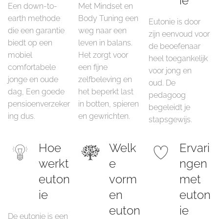
ie
Een down-to-
Met Mindset en
earth methode
Body Tuning een
Eutonie is door
die een garantie
weg naar een
zijn eenvoud voor
biedt op een
leven in balans.
de beoefenaar
mobiel
Het zorgt voor
heel toegankelijk
comfortabele
een fijne
voor jong en
jonge en oude
zelfbeleving en
oud. De
dag, Een goede
het beperkt last
pedagoog
pensioenverzeker
in botten, spieren
begeleidt je
ing dus.
en gewrichten.
stapsgewijs.
Hoe
Welk
Ervari
werkt
e
ngen
euton
vorm
met
ie
en
euton
euton
ie
De eutonie is een