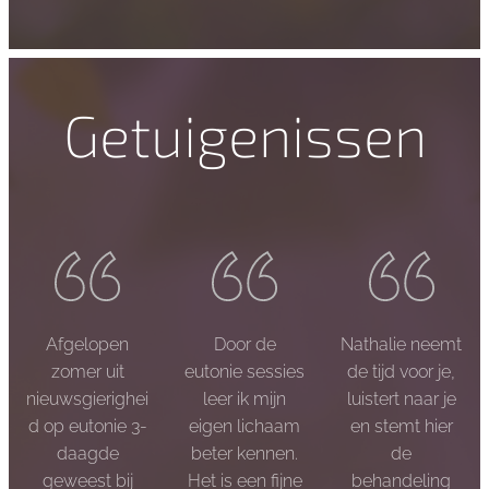
Getuigenissen
Afgelopen
Door de
Nathalie neemt
zomer uit
eutonie sessies
de tijd voor je,
nieuwsgierighei
leer ik mijn
luistert naar je
d op eutonie 3-
eigen lichaam
en stemt hier
daagde
beter kennen.
de
geweest bij
Het is een fijne
behandeling