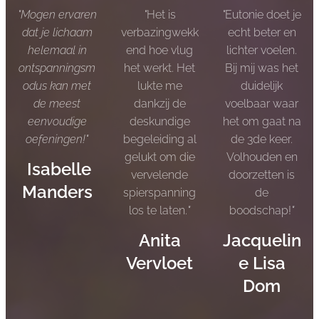
"Mogen ervaren
"
Het is
"
Eutonie doet je
dat je lichaam
verbazingwekk
echt beter en
helemaal in
end hoe vlug
lichter voelen.
ontspanningsm
het werkt. Het
Bij mij was het
odus kan met
lukte me
duidelijk
de meest
dankzij de
voelbaar waar
eenvoudige
deskundige
het om gaat na
oefeningen!
"
begeleiding al
de 3de keer.
gelukt om die
Volhouden en
Isabelle
vervelende
doorzetten is
Manders
spierspanning
de
los te laten.
"
boodschap!
"
Anita
Jacquelin
Vervloet
e Lisa
Dom