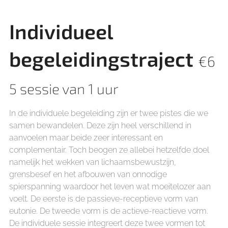
Individueel
begeleidingstraject
€6
5 sessie van 1 uur
In de individuele begeleiding zijn er twee pistes die we
samen bewandelen. Deze zijn heel verschillend in
aanvoelen maar beide zeer interessant en
complementair. Toch beogen ze allebei hetzelfde doel
namelijk het wekken van lichaamsbewustzijn,
grensbesef en het afbouwen van onnodige
spierspanning waardoor het leven wat moeitelozer aan
voelt. De eerste is de passieve-receptieve vorm van
eutonie. De tweede vorm is de actieve-reactieve vorm.
De individuele sessie integreert deze twee vormen tot