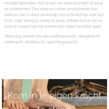
moeilijk bijhouden, heb je last van deze klachten of wil je
ze voorkomen? Dan doen je voeten onvoldoende hun
werk en dan is deze workshop dus echt wel top voor jou!
Kom, voel, breng je voeten in kaart, ontdek hoe je het nu
doet en vooral hoe het anders kan zodat het beter gaat.
Deze dag werken we aan voetbewustzijn, draagkracht,
veerkracht, afzetkracht, oprichtingskracht, ...
Kom in je eigen kracht