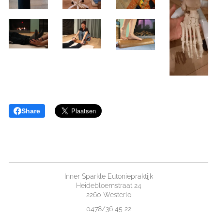
Share
Inner Sparkle Eutoniepraktijk
Heidebloemstraat 24
2260 Westerlo
0478/36 45 22