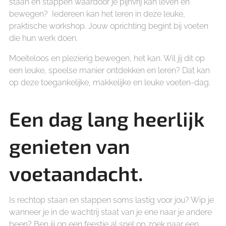
staan en stappen waardoor je pijnvrij kan leven en
bewegen? Iedereen kan het leren in deze leuke,
praktische workshop. Jouw oprichting begint bij voeten
die hun werk doen.
Moeiteloos en plezierig bewegen, het kan. Wil jij dit op
een leuke, speelse manier ontdekken en leren? Dat kan
op deze toegankelijke, makkelijke en leuke voeten-dag.
Een dag lang heerlijk
genieten van
voetaandacht.
Is rechtop staan en stappen soms lastig voor jou? Wip je
wanneer je in de wachtrij staat van je ene naar je andere
been? Ben jij op een feestje al snel op zoek naar een