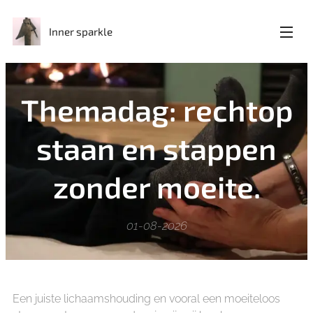
Inner sparkle
Themadag: rechtop
staan en stappen
zonder moeite.
01-08-2026
Een juiste lichaamshouding en vooral een moeiteloos