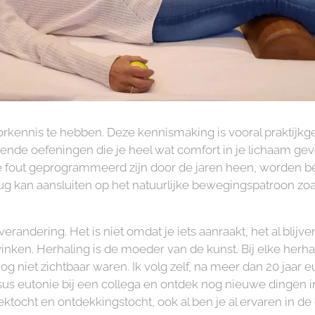
rkennis te hebben. Deze kennismaking is vooral praktijkg
de oefeningen die je heel wat comfort in je lichaam ge
 fout geprogrammeerd zijn door de jaren heen, worden bee
ug kan aansluiten op het natuurlijke bewegingspatroon zoa
erandering. Het is niet omdat je iets aanraakt, het al blijven
afvinken. Herhaling is de moeder van de kunst. Bij elke her
g niet zichtbaar waren. Ik volg zelf, na meer dan 20 jaar 
us eutonie bij een collega en ontdek nog nieuwe dingen i
ektocht en ontdekkingstocht, ook al ben je al ervaren in de