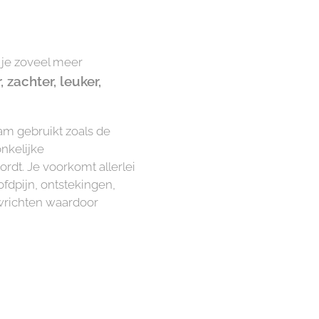
n je zoveel meer
 zachter, leuker,
am gebruikt zoals de
onkelijke
dt. Je voorkomt allerlei
ofdpijn, ontstekingen,
gewrichten waardoor