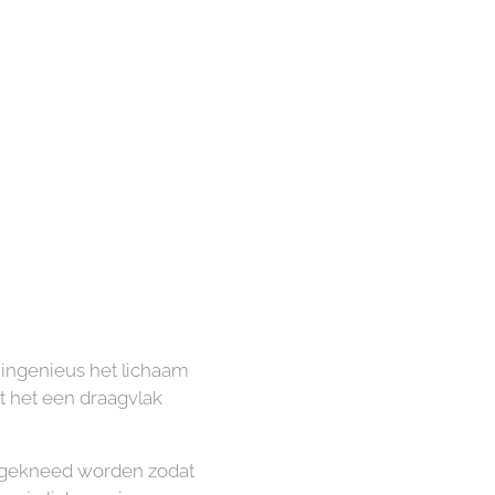
e ingenieus het lichaam
t het een draagvlak
n gekneed worden zodat