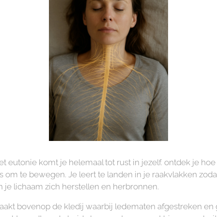
 eutonie komt je helemaal tot rust in jezelf. ontdek je ho
 om te bewegen. Je leert te landen in je raakvlakken zoda
 je lichaam zich herstellen en herbronnen.
aakt bovenop de kledij waarbij ledematen afgestreken e