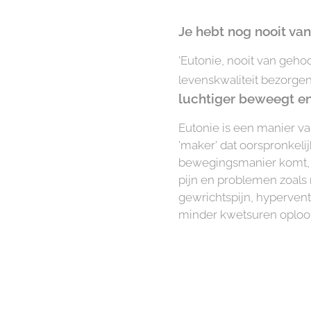
Je hebt nog nooit van
'Eutonie, nooit van gehoo
levenskwaliteit bezorge
luchtiger beweegt en
Eutonie is een manier v
'maker' dat oorspronkelij
bewegingsmanier komt, h
pijn en problemen zoals r
gewrichtspijn, hyperventi
minder kwetsuren oploo