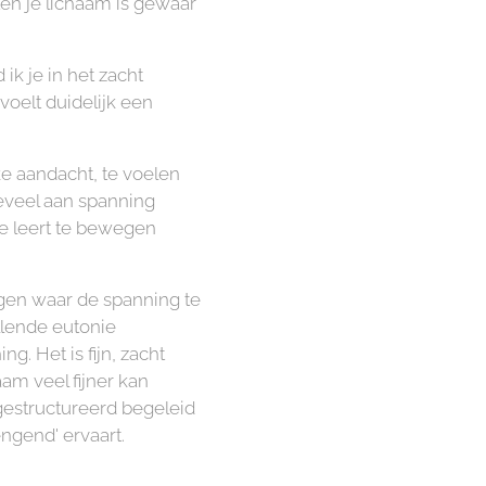
ten je lichaam is gewaar
ik je in het zacht
voelt duidelijk een
eke aandacht, te voelen
teveel aan spanning
Je leert te bewegen
hogen waar de spanning te
illende eutonie
. Het is fijn, zacht
aam veel fijner kan
gestructureerd begeleid
ngend' ervaart.