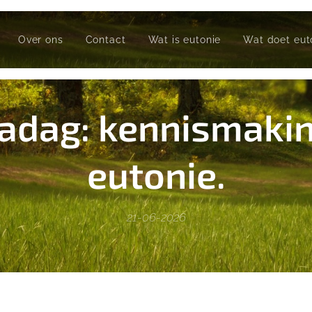
Over ons
Contact
Wat is eutonie
Wat doet eut
dag: kennismaki
eutonie.
21-06-2026