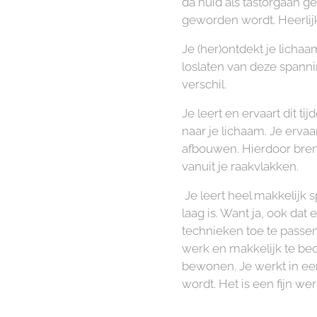
da huid als tastorgaan g
geworden wordt. Heerlijk 
Je (her)ontdekt je lichaa
loslaten van deze spannin
verschil.
Je leert en ervaart dit t
naar je lichaam. Je erva
afbouwen. Hierdoor breng
vanuit je raakvlakken.
Je leert heel makkelijk 
laag is. Want ja, ook dat
technieken toe te passen
werk en makkelijk te beoe
bewonen. Je werkt in een
wordt. Het is een fijn w