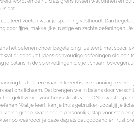
ewekt wordt en de huid als grens tussen wat binnen en bui
is dat.
m. Je leert voelen waar je spanning vasthoudt. Dan begeleid 
g door fijne, makkelijke, rustige en zachte oefeningen. Je 
ijdens het oefenen onder begeleiding. Je leert, met specifi
art wat er gebeurt tijdens eenvoudige oefeningen die een 
 je balans in de spierkettingen die je lichaam bewegen. 
spanning los te laten waar er teveel is en spanning te ver
 ervaart ons lichaam. Dat brengen we in balans door versch
. Dat geldt zowel voor bewuste als voor ONbewuste spanning
fenen. Wat je leert, kan je thuis gebruiken zodat jij je lich
 kleine groep waardoor je persoonlijk, stap voor stap en 
erktempo waardoor je deze dag als deugddoend en 'rust bre