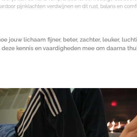
rdoor pijnklachten verdwijnen en dit rust, balans en comfo
e jouw lichaam fijner, beter, zachter, leuker, luc
l deze kennis en vaardigheden mee om daarna thuis