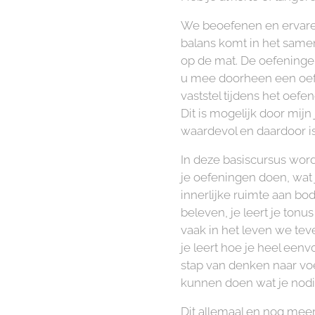
We beoefenen en ervaren
balans komt in het samen
op de mat. De oefening
u mee doorheen een oefe
vaststel tijdens het oef
Dit is mogelijk door mij
waardevol en daardoor i
In deze basiscursus wor
je oefeningen doen, wat 
innerlijke ruimte aan bod
beleven, je leert je tonu
vaak in het leven we teve
je leert hoe je heel eenv
stap van denken naar voel
kunnen doen wat je nodi
Dit allemaal en nog meer