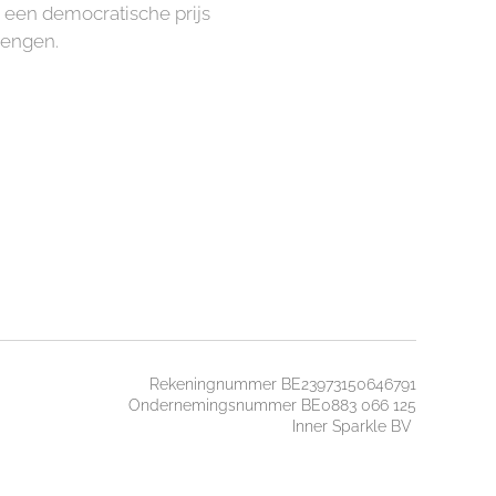
n een democratische prijs
rengen.
Rekeningnummer BE23973150646791
Ondernemingsnummer BE0883 066 125
Inner Sparkle BV