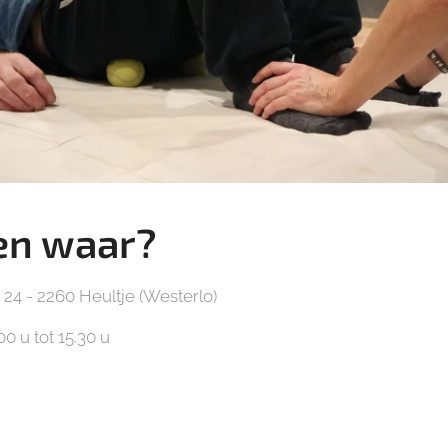
en waar?
24 - 2260 Heultje (Westerlo)
0 u tot 15.30 u