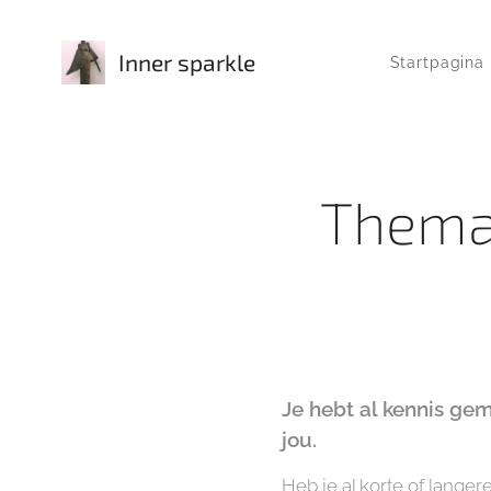
Inner sparkle
Startpagina
Themad
Je hebt al kennis ge
jou.
Heb je al korte of langer