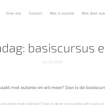
Over ons
Contact
Wat is eutonie
Wat doet eut
ag: basiscursus e
04-07-2026
maakt met eutonie en wil meer? Dan is de basiscurs
e ervaring met eutonie? Dan is deze cursusdag iets voor jou