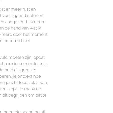
at er meer rust en
t veel liggend oefenen
 en aangezegd. ik neem
an de hand van wat ik
spireerd door het moment.
or iedereen heel
vuld moeten zijn, opdat
ichaam in de ruimte en je
de huid als grens te
voeren, je ontdekt hoe
en gericht focus plaatsen,
nken stapt. Je maak de
n dit begrijpen om dàt te
ningen die spanning uit