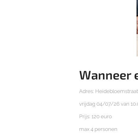
Wanneer 
Adres: Heidebloemstraat 
vrijdag 04/07/26 van 10.0
Prijs: 120 euro
max 4 personen