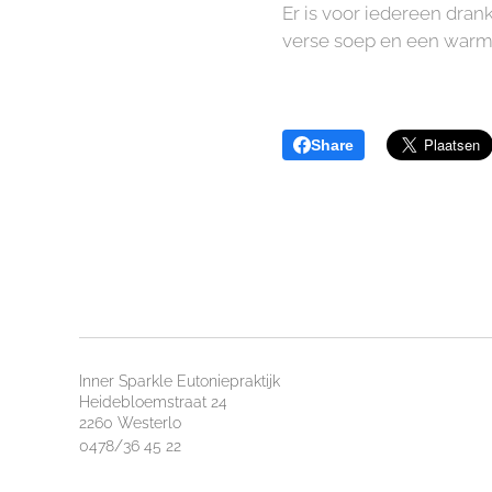
Er is voor iedereen dran
verse soep en een warme
Share
Inner Sparkle Eutoniepraktijk
Heidebloemstraat 24
2260 Westerlo
0478/36 45 22