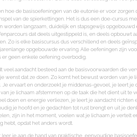
 hoe de basisoefeningen van de eutonie er voor zorgen d
spel van de spierkettingen. Het is dus een doe-cursus me
en worden langzaam, duidelijk en stapsgewijs opgebouwd
nparcours dat deels uitgestippeld is, en deels opbouwt a
enen. Zo is elke basiscursus dus verschillend en deels geïn
n jarenlange opgebouwde ervaring. Alle oefeningen zijn vo
s er geen enkele oefening overbodig.
dt veel aandacht besteed aan de basisvoorwaarden die ver
je wenst dat ze doen. Zo komt het bewust worden van je l
. Je ervaart en onderzoekt je middenas-gevoel, je leert je 
s van je lichaam afstemmen op de taak die het dient uit te 
el doen en energie verliezen, je leert je aandacht richten 
oudig je hoofd en je gedachten tot rust brengt en uit je de
en, zijn in het moment, voelen wat je lichaam je vertelt e
g hebt, opdat het anders wordt.
 leer je aan de hand van praktische, eenvoudige basisoefe